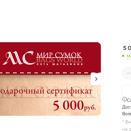
5 
М
С
Дос
Воз
* В
на 