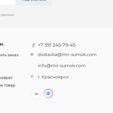
х данных
АМ
+7 391 245-79-45
dostavka@mir-sumok.com
ить заказ
info@mir-sumok.com
г. Красноярск
озврат
на товар