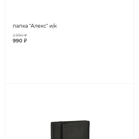
папка "Алекс" и/к
2 990
₽
990
₽