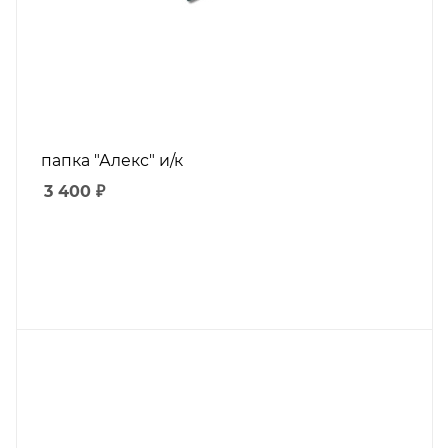
папка "Алекс" и/к
3 400
₽