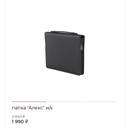
папка "Алекс" и/к
3 990
₽
1 990
₽