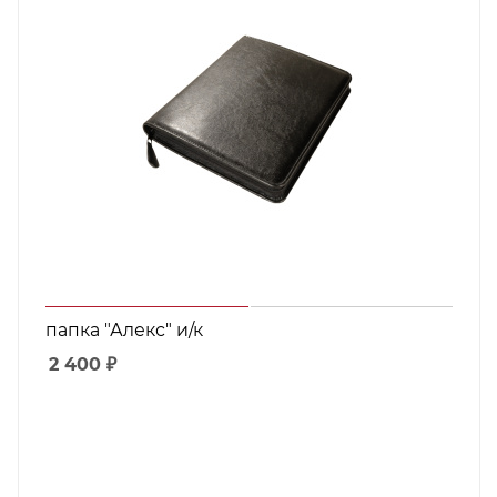
папка "Алекс" и/к
2 400
₽