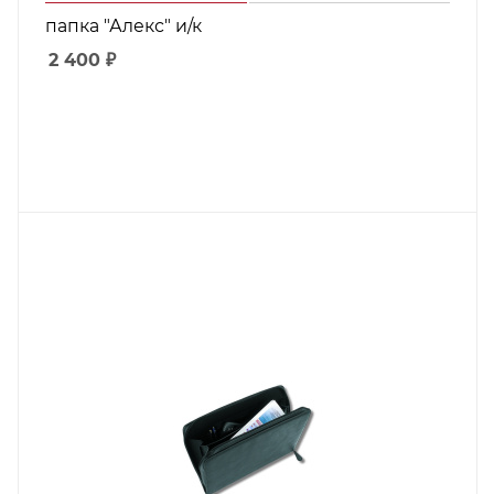
папка "Алекс" и/к
2 400
₽