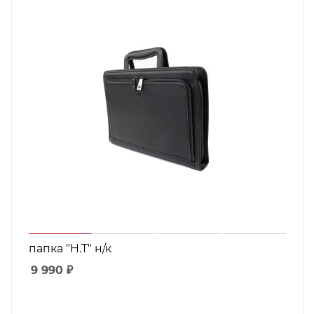
папка "H.T" н/к
9 990
₽