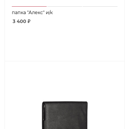
папка "Алекс" и/к
3 400
₽