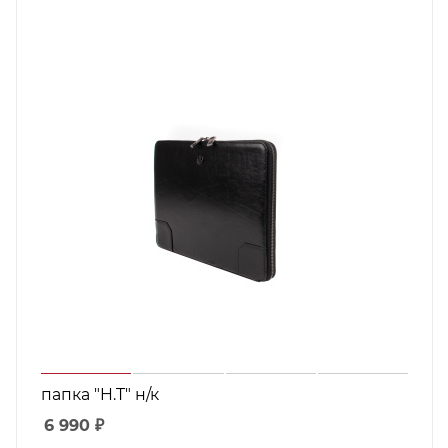
папка "H.T" н/к
6 990
₽