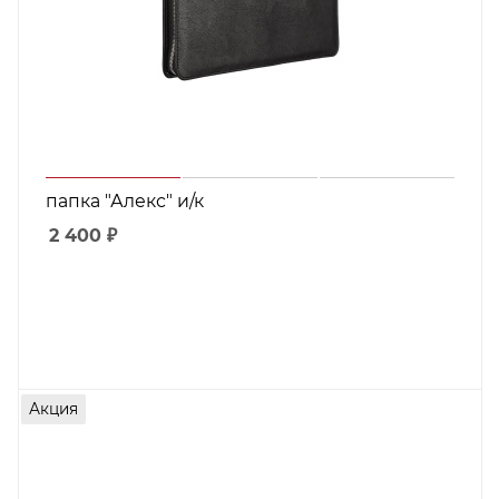
папка "Алекс" и/к
2 400
₽
Акция