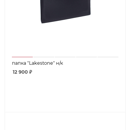
папка "Lakestone" н/к
12 900
₽