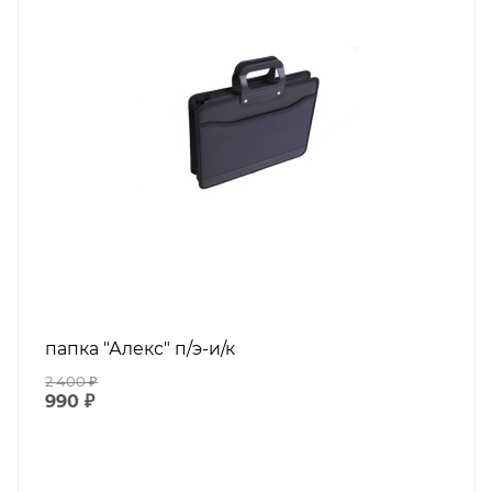
папка "Алекс" п/э-и/к
2 400
₽
990
₽