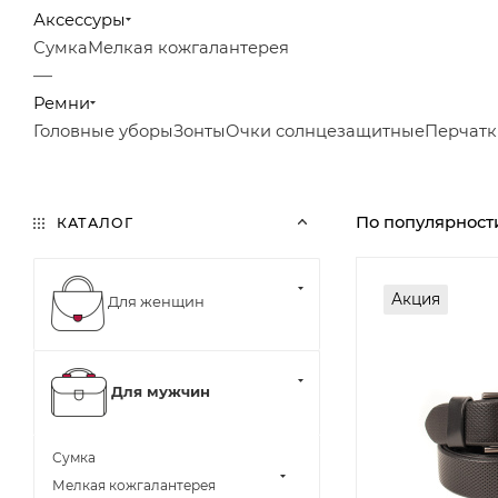
Аксессуры
Сумка
Мелкая кожгалантерея
—
Ремни
Головные уборы
Зонты
Очки солнцезащитные
Перчатк
По популярност
КАТАЛОГ
Акция
Для женщин
Для мужчин
Сумка
Мелкая кожгалантерея