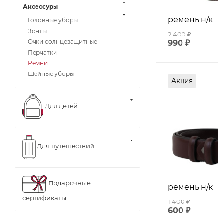
Аксессуры
ремень н/к
Головные уборы
Зонты
2 400
₽
Очки солнцезащитные
990
₽
Перчатки
Ремни
Шейные уборы
Акция
Для детей
Для путешествий
Подарочные
ремень н/к
сертификаты
1 400
₽
600
₽