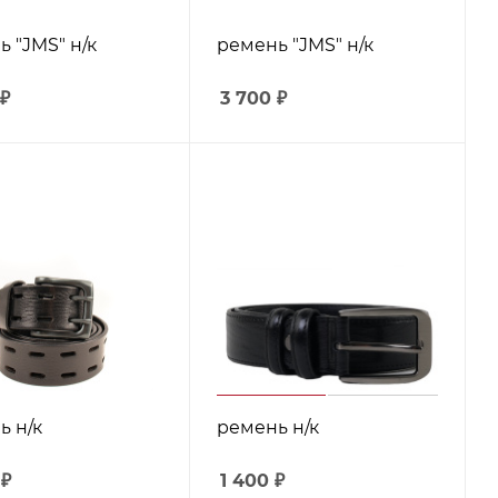
 "JMS" н/к
ремень "JMS" н/к
₽
3 700
₽
ь н/к
ремень н/к
₽
1 400
₽