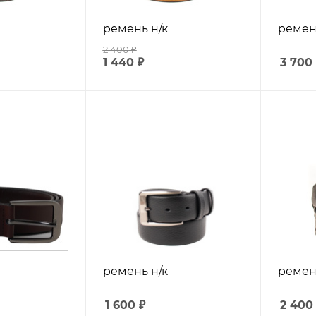
ремень н/к
ремень
2 400
₽
1 440
₽
3 700
ремень н/к
ремен
1 600
₽
2 400