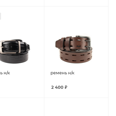
ь н/к
ремень н/к
2 400
₽