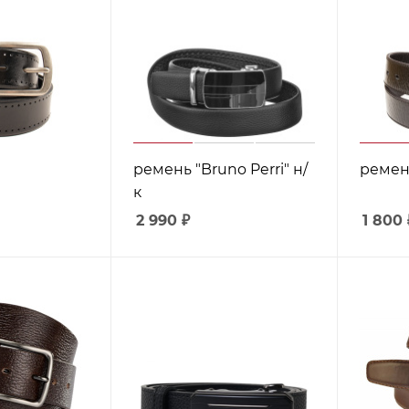
ремень "Bruno Perri" н/
ремень
к
2 990
₽
1 800