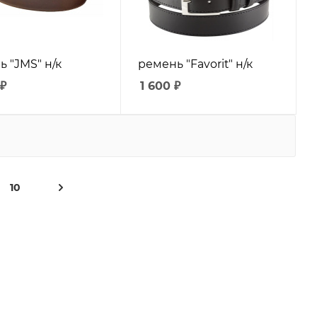
 "JMS" н/к
ремень "Favorit" н/к
₽
1 600
₽
10