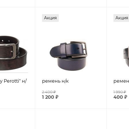
Акция
Акция
 Perotti" н/
ремень н/к
ремен
2 400
₽
1 990
₽
1 200
₽
400
₽