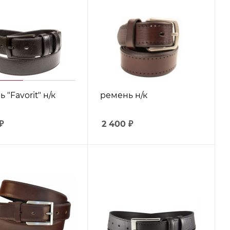
 "Favorit" н/к
ремень н/к
₽
2 400
₽