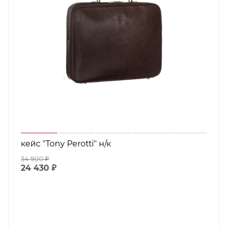
кейс "Tony Perotti" н/к
34 900
₽
24 430
₽