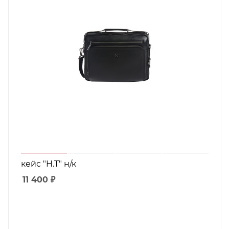
кейс "H.T" н/к
11 400
₽