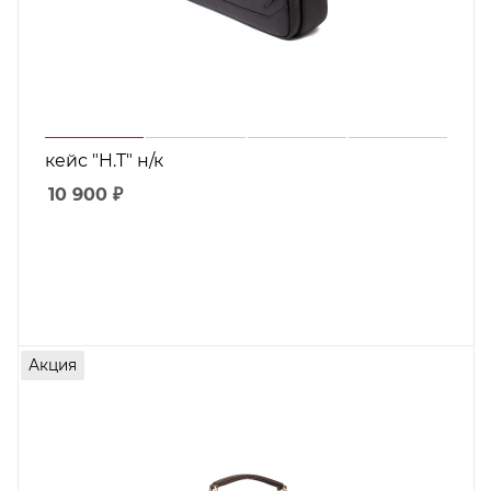
кейс "H.T" н/к
10 900
₽
Акция