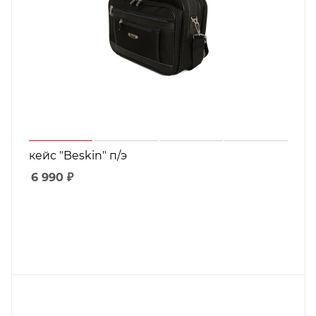
кейс "Beskin" п/э
6 990
₽