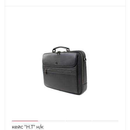
кейс "H.T" н/к