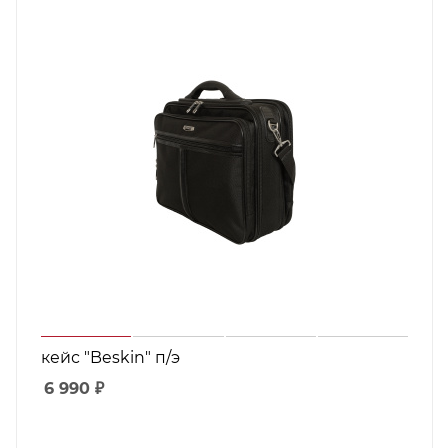
кейс "Beskin" п/э
6 990
₽