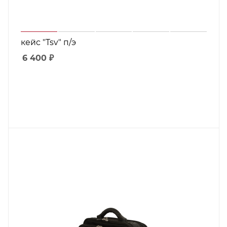
кейс "Tsv" п/э
6 400
₽