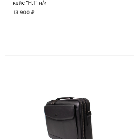
кейс "H.T" н/к
13 900
₽