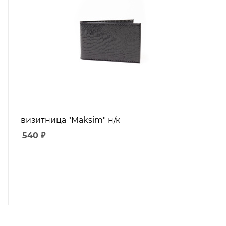
визитница "Maksim" н/к
540
₽