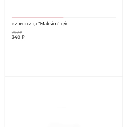
визитница "Maksim" н/к
700
₽
340
₽