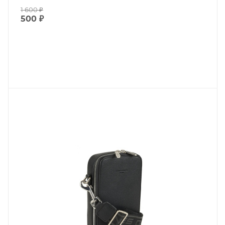
1 600
₽
500
₽