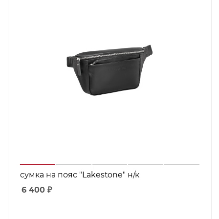
сумка на пояс "Lakestone" н/к
6 400
₽