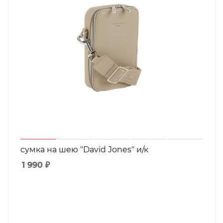
сумка на шею "David Jones" и/к
1 990
₽