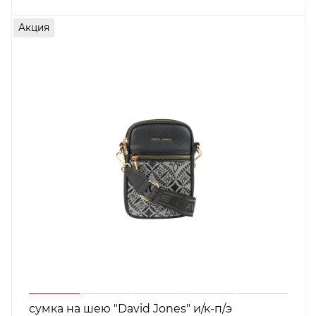
Акция
сумка на шею "David Jones" и/к-п/э