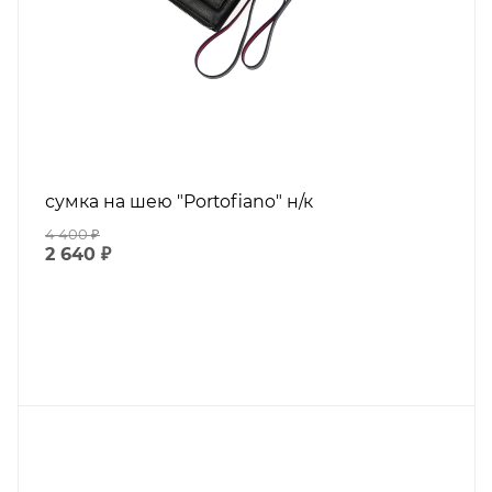
сумка на шею "Portofiano" н/к
4 400
₽
2 640
₽