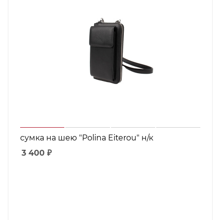
сумка на шею "Polina Eiterou" н/к
3 400
₽