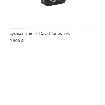
сумка на шею "David Jones" и/к
1 990
₽