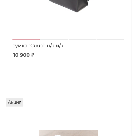
сумка "Cuud" н/к-и/к
10 900
₽
Акция