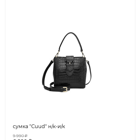
сумка "Cuud" н/к-и/к
9 990
₽