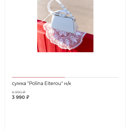
сумка "Polina Eiterou" н/к
6 990
₽
3 990
₽