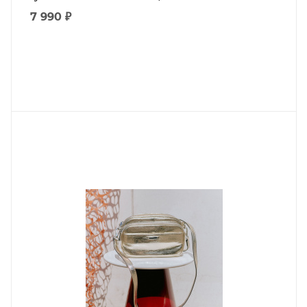
7 990
₽