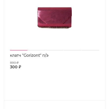
клатч "Gorizont" п/э
890
₽
300
₽