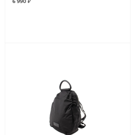
6 990
₽