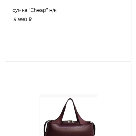
сумка "Cheap" н/к
5 990
₽