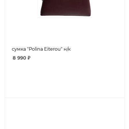
сумка "Polina Eiterou" н/к
8 990
₽