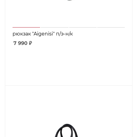
рюкзак "Aigenisi" п/э-н/к
7 990
₽