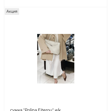
Акция
сумка "Polina Eiterou" и/к