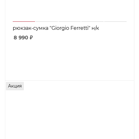
рюкзак-сумка "Giorgio Ferretti" н/к
8 990
₽
Акция