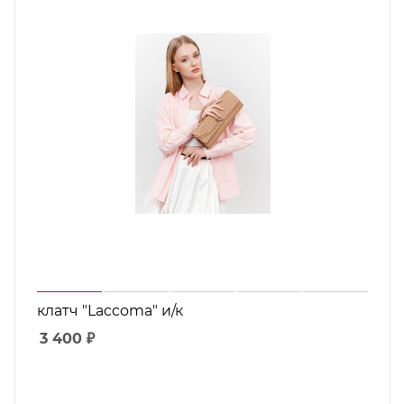
клатч "Laccoma" и/к
3 400
₽