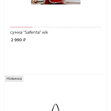
сумка "Safenta" и/к
2 990
₽
Новинка