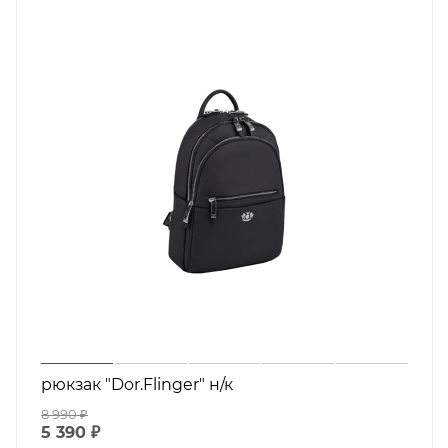
рюкзак "Dor.Flinger" н/к
8 990
₽
5 390
₽