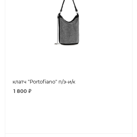
клатч "Portofiano" п/э-и/к
1 800
₽