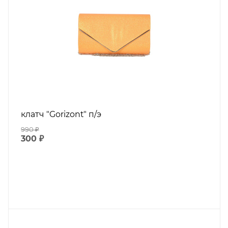
клатч "Gorizont" п/э
990
₽
300
₽