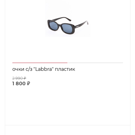
очки с/з "Labbra" пластик
2 990
₽
1 800
₽