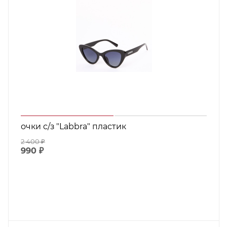
очки с/з "Labbra" пластик
2 400
₽
990
₽