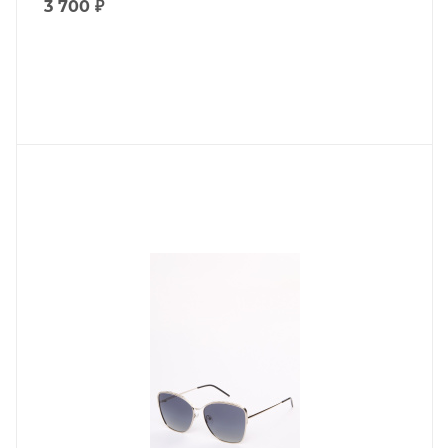
3 700
₽