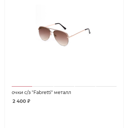
очки с/з "Fabretti" металл
2 400
₽