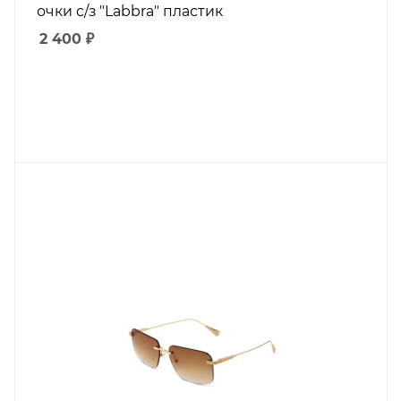
очки с/з "Labbra" пластик
2 400
₽