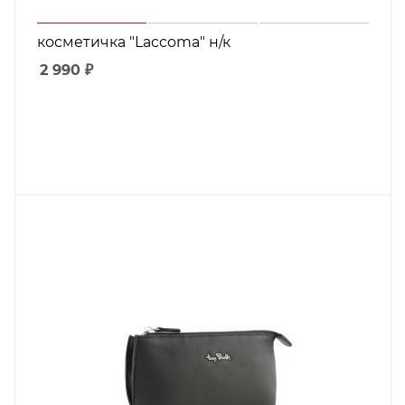
косметичка "Laccoma" н/к
2 990
₽