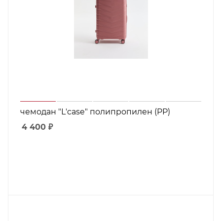
чемодан "L'case" полипропилен (PP)
4 400
₽