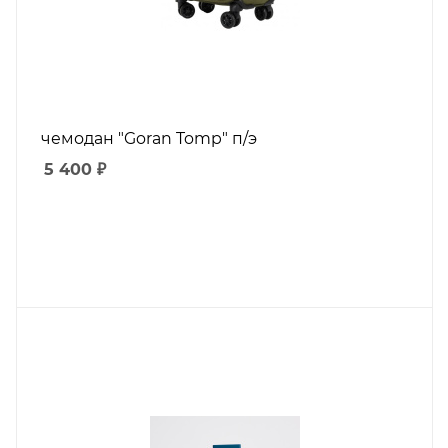
чемодан "Goran Tomp" п/э
5 400
₽