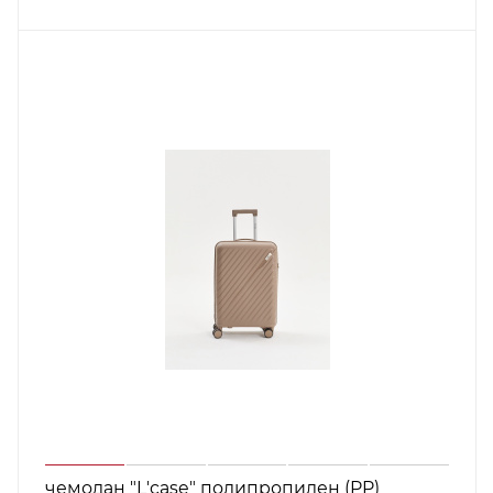
чемодан "L'case" полипропилен (PP)