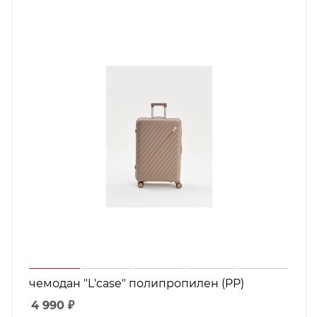
чемодан "L'case" полипропилен (PP)
4 990
₽