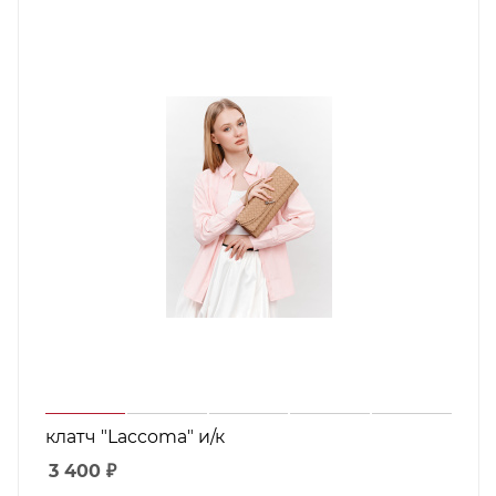
клатч "Laccoma" и/к
3 400
₽