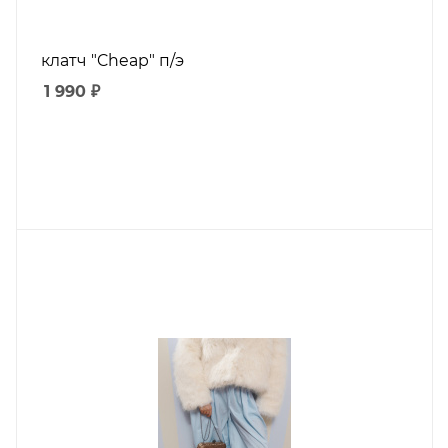
клатч "Cheap" п/э
1 990
₽