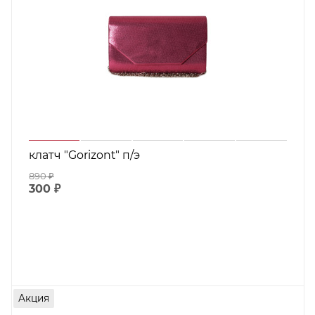
клатч "Gorizont" п/э
890
₽
300
₽
Акция