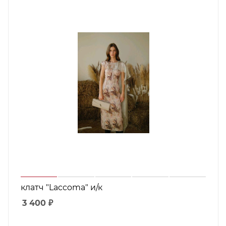
клатч "Laccoma" и/к
3 400
₽