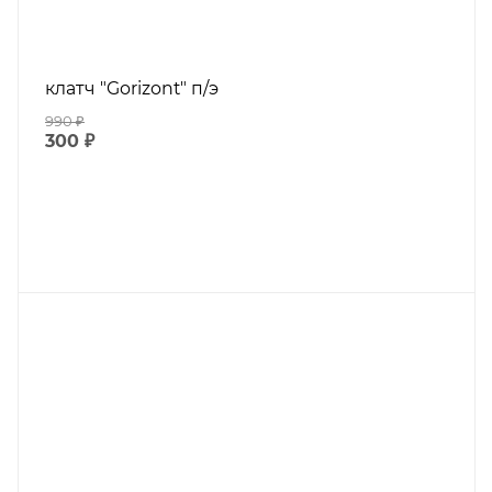
клатч "Gorizont" п/э
990
₽
300
₽