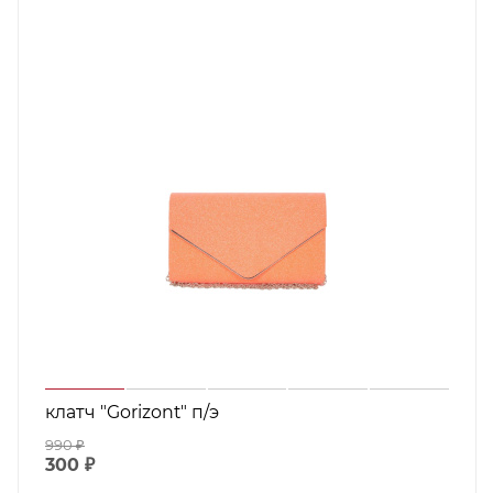
клатч "Gorizont" п/э
990
₽
300
₽