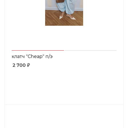
клатч "Cheap" п/э
2 700
₽