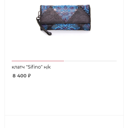
клатч "Sifino" н/к
8 400
₽