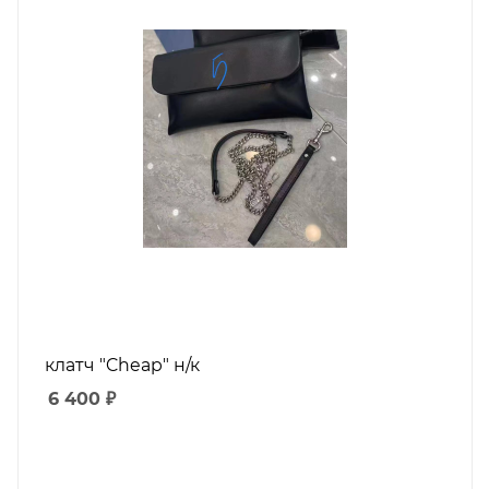
клатч "Cheap" н/к
6 400
₽