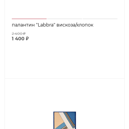
палантин "Labbra" вискоза/хлопок
2 400
₽
1 400
₽