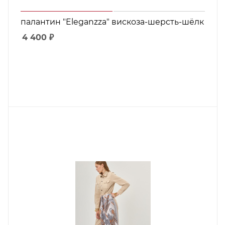
палантин "Eleganzza" вискоза-шерсть-шёлк
4 400
₽