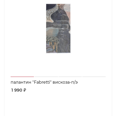
палантин "Fabretti" вискоза-п/э
1 990
₽