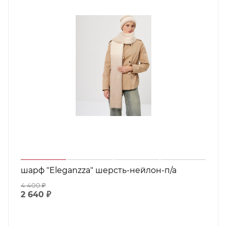
шарф "Eleganzza" шерсть-нейлон-п/а
4 400
₽
2 640
₽