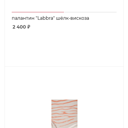
палантин "Labbra" шёлк-вискоза
2 400
₽