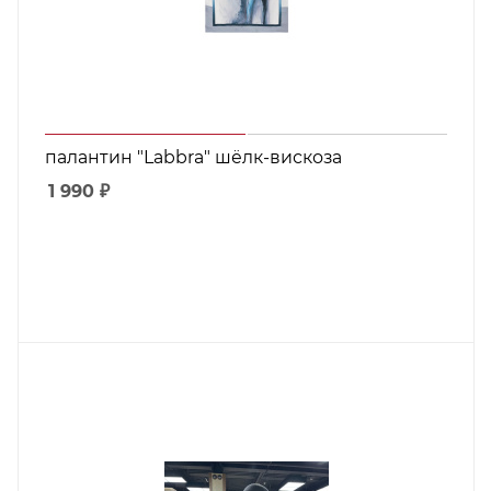
палантин "Labbra" шёлк-вискоза
1 990
₽