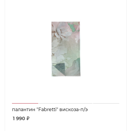
палантин "Fabretti" вискоза-п/э
1 990
₽