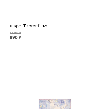
шарф "Fabretti" п/э
1 600
₽
990
₽