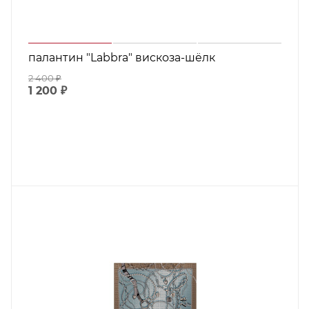
палантин "Labbra" вискоза-шёлк
2 400
₽
1 200
₽