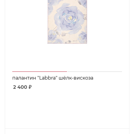
палантин "Labbra" шёлк-вискоза
2 400
₽