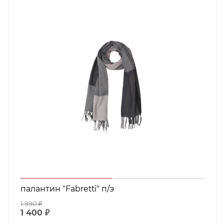
палантин "Fabretti" п/э
1 990
₽
1 400
₽