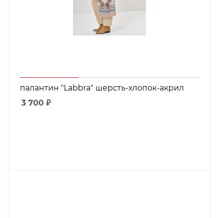
палантин "Labbra" шерсть-хлопок-акрил
3 700
₽