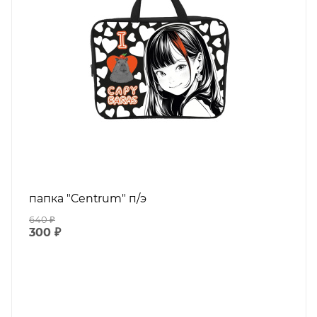
папка "Centrum" п/э
640
₽
300
₽