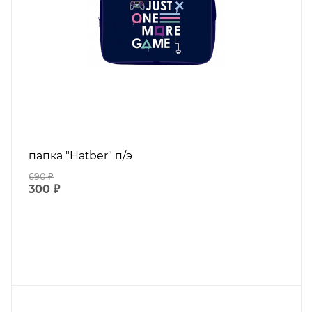
папка "Hatber" п/э
690
₽
300
₽