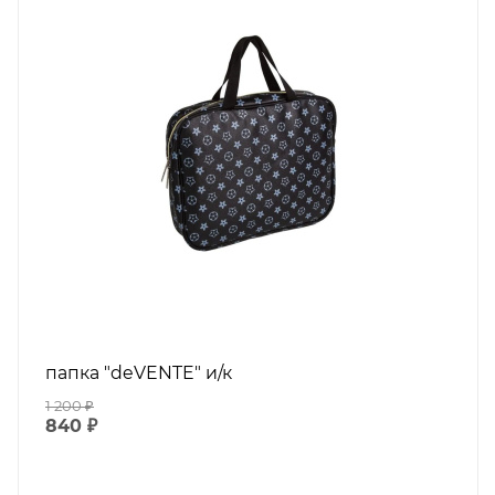
папка "deVENTE" и/к
1 200
₽
840
₽