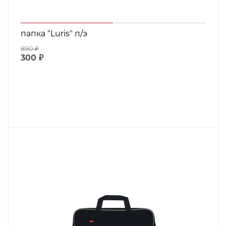
папка "Luris" п/э
890
₽
300
₽