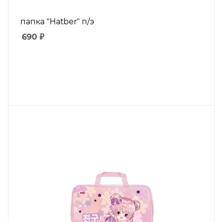
папка "Hatber" п/э
690
₽