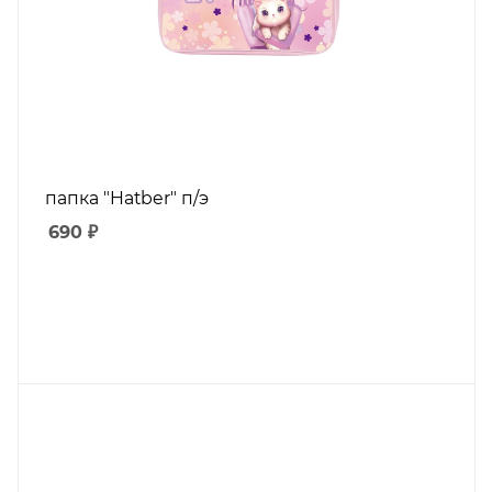
папка "Hatber" п/э
690
₽