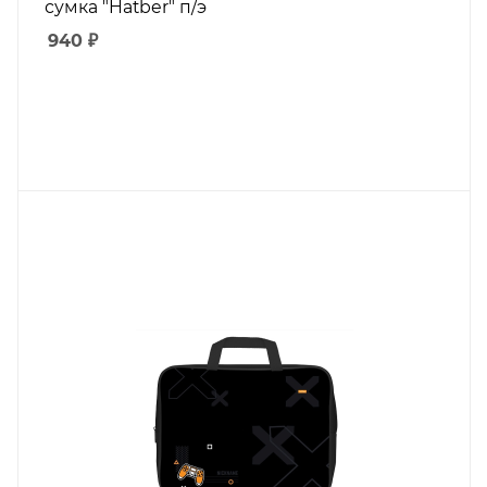
сумка "Hatber" п/э
940
₽