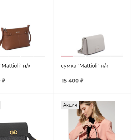
Mattioli" н/к
сумка "Mattioli" н/к
0
₽
15 400
₽
Акция