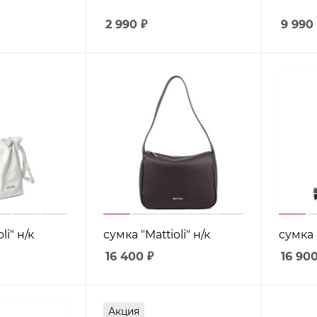
2 990
₽
9 990
li" н/к
сумка "Mattioli" н/к
сумка "
16 400
₽
16 90
Акция