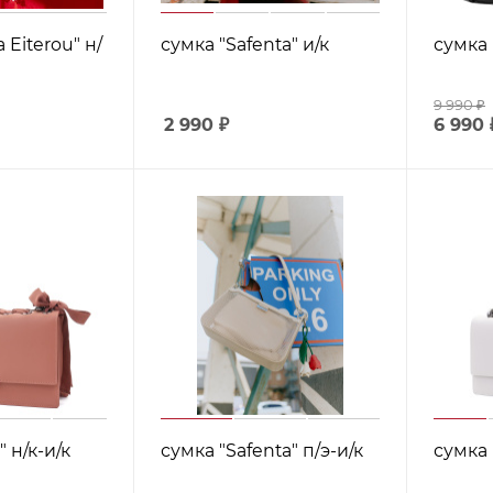
 Eiterou" н/
сумка "Safenta" и/к
сумка 
9 990
₽
2 990
₽
6 990
 н/к-и/к
сумка "Safenta" п/э-и/к
сумка 