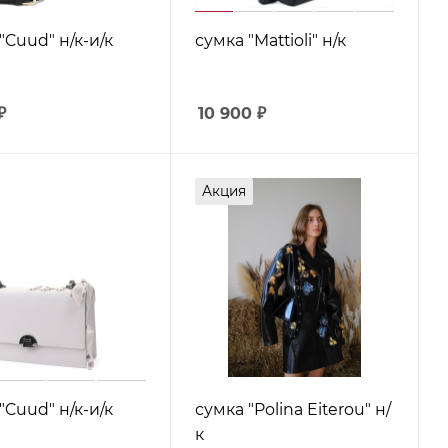
"Cuud" н/к-и/к
сумка "Mattioli" н/к
₽
10 900
₽
Акция
"Cuud" н/к-и/к
сумка "Polina Eiterou" н/
к