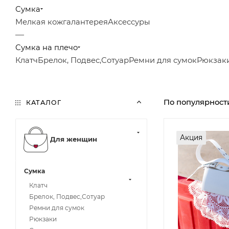
Сумка
Мелкая кожгалантерея
Аксессуры
—
Сумка на плечо
Клатч
Брелок, Подвес,Сотуар
Ремни для сумок
Рюкзак
По популярност
КАТАЛОГ
Акция
Для женщин
Сумка
Клатч
Брелок, Подвес,Сотуар
Ремни для сумок
Рюкзаки