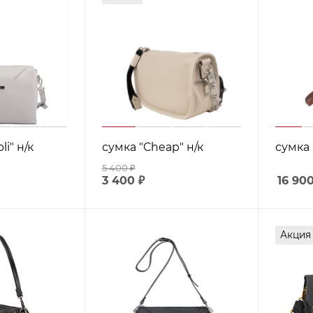
li" н/к
сумка "Cheap" н/к
сумка "
5 400
₽
3 400
₽
16 90
Акция