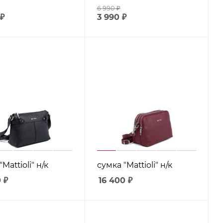
6 990
₽
₽
3 990
₽
Mattioli" н/к
сумка "Mattioli" н/к
0
₽
16 400
₽