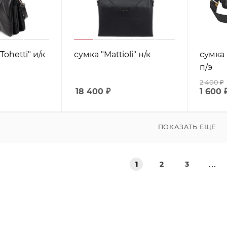
Tohetti" и/к
сумка "Mattioli" н/к
сумка 
п/э
2 400
₽
18 400
₽
1 600
ПОКАЗАТЬ ЕЩЕ
1
2
3