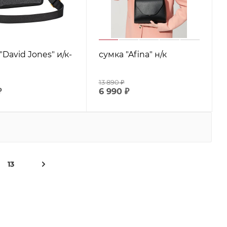
"David Jones" и/к-
сумка "Afina" н/к
13 890
₽
₽
6 990
₽
13