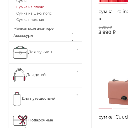
Сумка
Сумка на плечо
сумка "Polina
Сумка на шею, пояс
к
Сумка пляжная
6 990
₽
Мелкая кожгалантерея
3 990
₽
Аксессуры
Для мужчин
Для детей
Для путешествий
сумка "Cuud"
Подарочные