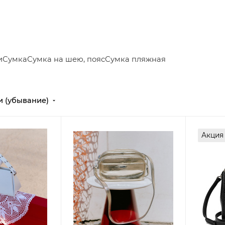
и
Сумка
Сумка на шею, пояс
Сумка пляжная
и (убывание)
Акция