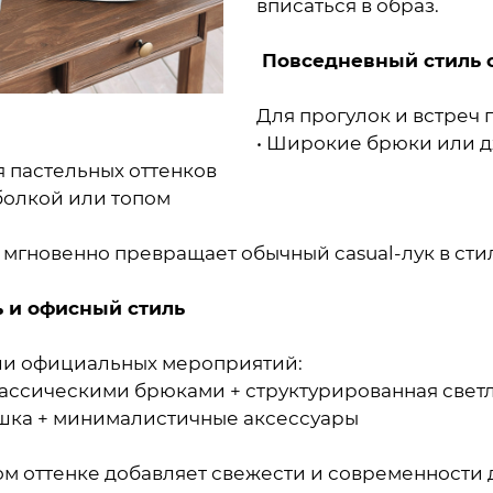
вписаться в образ.
Повседневный стиль 
Для прогулок и встреч 
• Широкие брюки или д
я пастельных оттенков
болкой или топом
 мгновенно превращает обычный casual-лук в ст
 и офисный стиль
ли официальных мероприятий:
лассическими брюками + структурированная свет
ашка + минималистичные аксессуары
ом оттенке добавляет свежести и современности