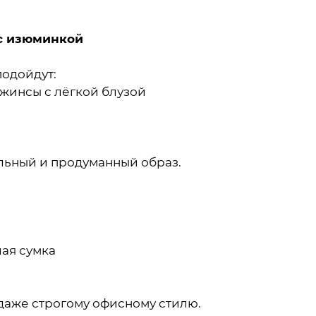
с изюминкой
подойдут:
жинсы с лёгкой блузой
ильный и продуманный образ.
лая сумка
 даже строгому офисному стилю.