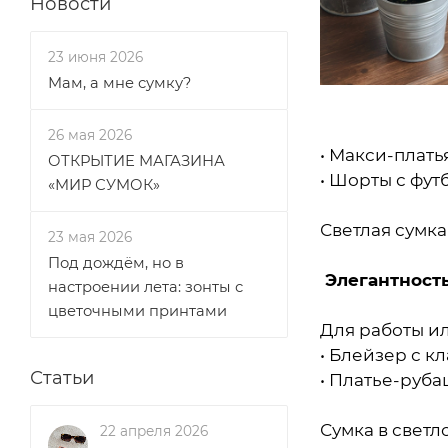
Новости
23 июня 2026
Мам, а мне сумку?
26 мая 2026
• Макси-плать
ОТКРЫТИЕ МАГАЗИНА
• Шорты с фут
«МИР СУМОК»
Светлая сумка
23 мая 2026
Под дождём, но в
Элегантность
настроении лета: зонты с
цветочными принтами
Для работы и
• Блейзер с к
Статьи
• Платье-руб
Сумка в светл
22 апреля 2026