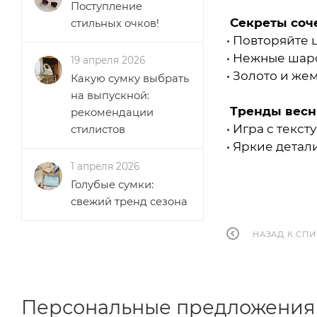
Поступление
Секреты соче
стильных очков!
• Повторяйте 
• Нежные шар
19 апреля 2026
• Золото и же
Какую сумку выбрать
на выпускной:
Тренды весн
рекомендации
• Игра с текст
стилистов
• Яркие детал
1 апреля 2026
Голубые сумки:
свежий тренд сезона
НАЗАД К СП
Персональные предложения