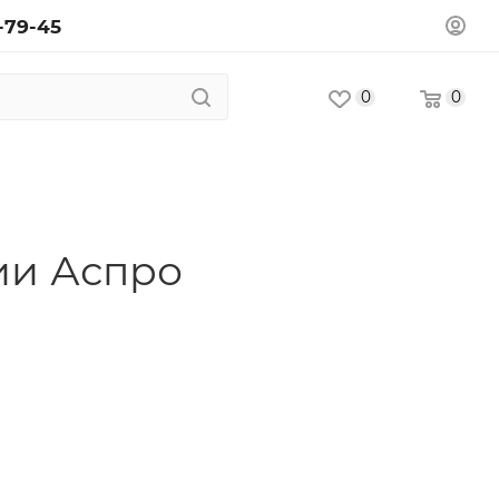
-79-45
0
0
ии Аспро