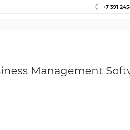
+7 391 245
usiness Management Soft