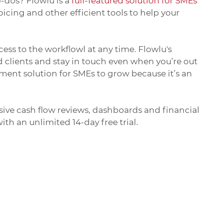
-dos? Flowlu is a
full-featured solution for SMEs
cing and other efficient tools to help your
cess to the workflowl at any time. Flowlu's
 clients and stay in touch even when you’re out
ment solution for SMEs to grow because it’s an
ive cash flow reviews, dashboards and financial
ith an unlimited 14-day free trial.