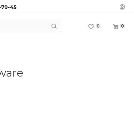
-79-45
0
0
ware