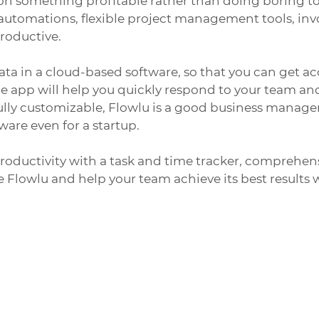
on something profitable rather than doing boring to
automations, flexible project management tools, invoi
productive.
ata in a cloud-based software, so that you can get ac
 app will help you quickly respond to your team and
 Fully customizable, Flowlu is a good business manage
ware even for a startup.
roductivity with a task and time tracker, comprehens
e Flowlu and help your team achieve its best results w