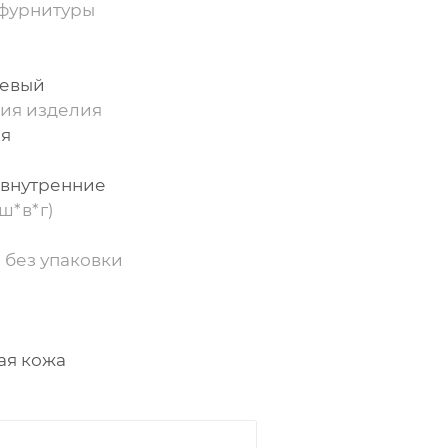
фурнитуры
жевый
ия изделия
ия
 внутренние
ш*в*г)
 без упаковки
ая кожа