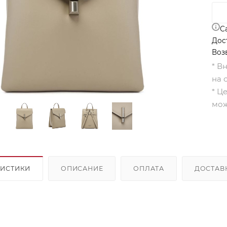
С
Дос
Воз
* В
на 
* Ц
мож
РИСТИКИ
ОПИСАНИЕ
ОПЛАТА
ДОСТАВ