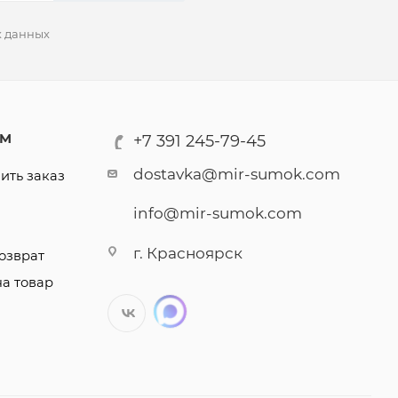
х данных
АМ
+7 391 245-79-45
dostavka@mir-sumok.com
ить заказ
info@mir-sumok.com
г. Красноярск
озврат
на товар