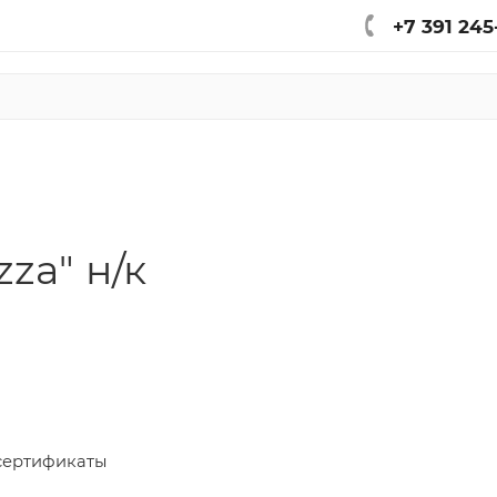
+7 391 245
za" н/к
сертификаты