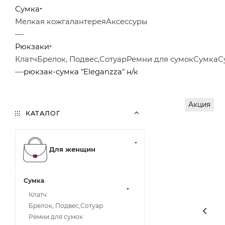
Сумка
Мелкая кожгалантерея
Аксессуры
—
Рюкзаки
Клатч
Брелок, Подвес,Сотуар
Ремни для сумок
Сумка
С
—
рюкзак-сумка "Eleganzza" н/к
Акция
КАТАЛОГ
Для женщин
Сумка
Клатч
Брелок, Подвес,Сотуар
Ремни для сумок