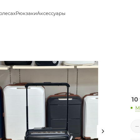
олесах
Рюкзаки
Аксессуары
10
М