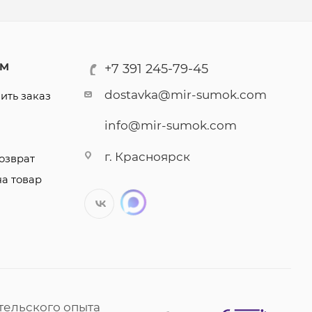
АМ
+7 391 245-79-45
dostavka@mir-sumok.com
ить заказ
info@mir-sumok.com
г. Красноярск
озврат
на товар
тельского опыта