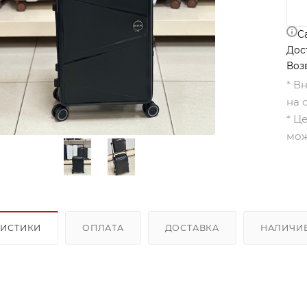
С
Дос
Воз
* В
на 
* Ц
мож
РИСТИКИ
ОПЛАТА
ДОСТАВКА
НАЛИЧИ