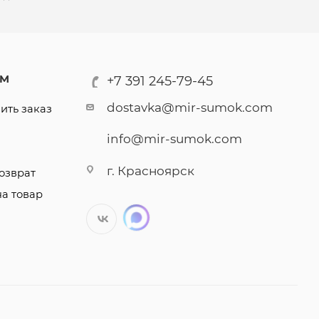
АМ
+7 391 245-79-45
dostavka@mir-sumok.com
ить заказ
info@mir-sumok.com
г. Красноярск
озврат
на товар