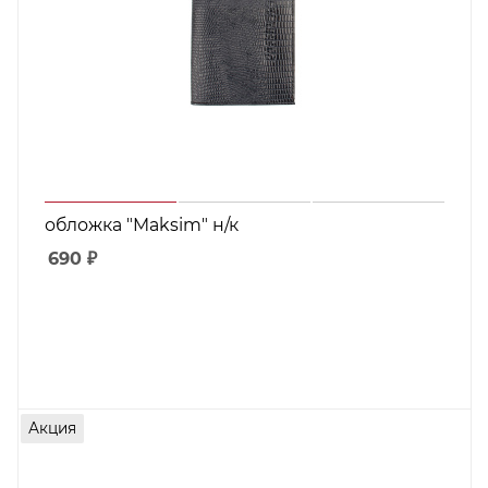
обложка "Maksim" н/к
690
₽
Акция