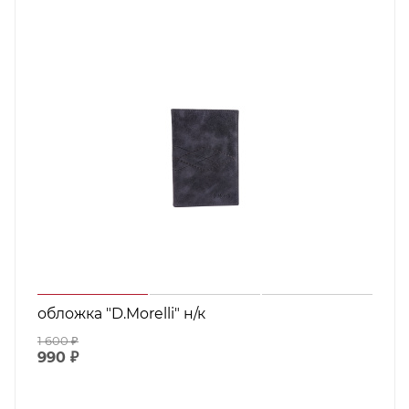
обложка "D.Morelli" н/к
1 600
₽
990
₽