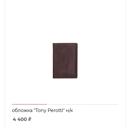
обложка "Tony Perotti" н/к
4 400
₽