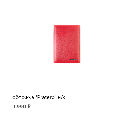
обложка "Pratero" н/к
1 990
₽