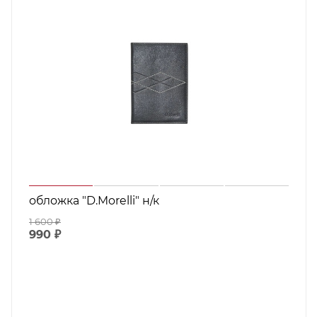
обложка "D.Morelli" н/к
1 600
₽
990
₽