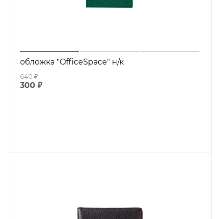
обложка "OfficeSpace" н/к
640
₽
300
₽