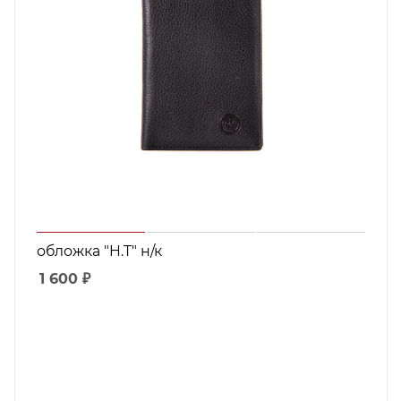
обложка "H.T" н/к
1 600
₽