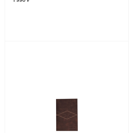
1 990
₽