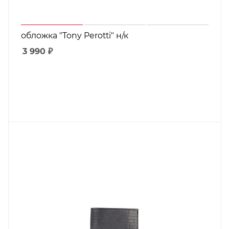
обложка "Tony Perotti" н/к
3 990
₽