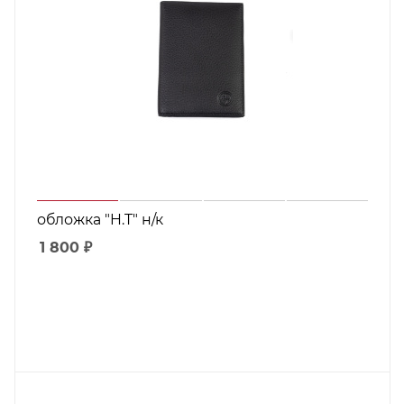
обложка "H.T" н/к
1 800
₽