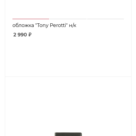
обложка "Tony Perotti" н/к
2 990
₽