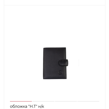
обложка "H.T" н/к