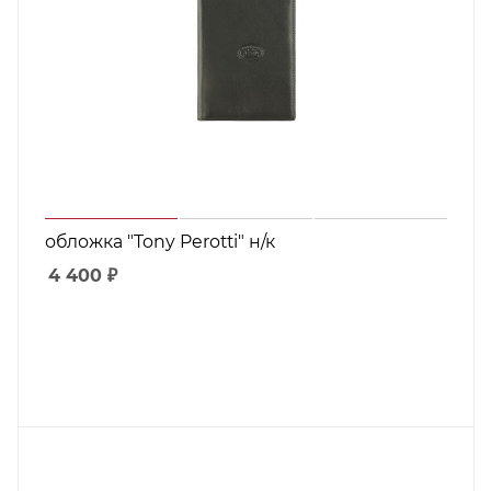
обложка "Tony Perotti" н/к
4 400
₽