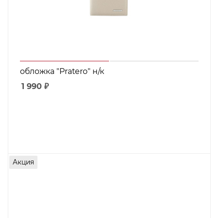
обложка "Pratero" н/к
1 990
₽
Акция