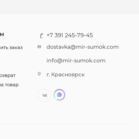
АМ
+7 391 245-79-45
dostavka@mir-sumok.com
ить заказ
info@mir-sumok.com
г. Красноярск
озврат
на товар