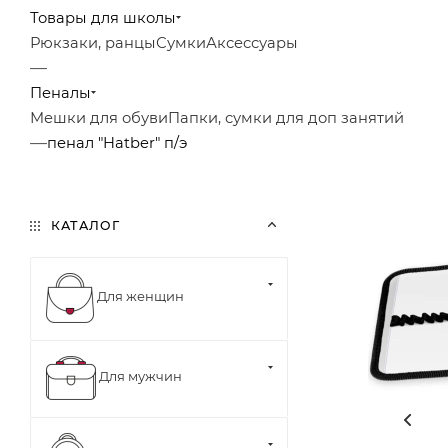
Товары для школы
Рюкзаки, ранцы
Сумки
Аксессуары
—
Пеналы
Мешки для обуви
Папки, сумки для доп занятий
—
пенал "Hatber" п/э
КАТАЛОГ
Для женщин
Для мужчин