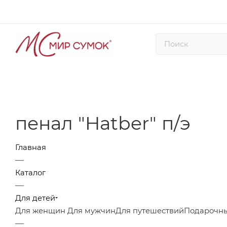
пенал "Hatber" п/э
Главная
—
Каталог
—
Для детей
Для женщин
Для мужчин
Для путешествий
Подарочны
—