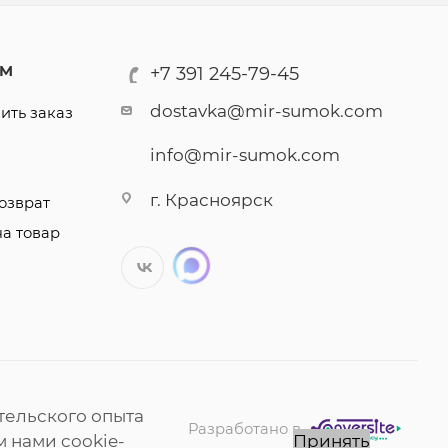
АМ
+7 391 245-79-45
dostavka@mir-sumok.com
ить заказ
info@mir-sumok.com
г. Красноярск
озврат
на товар
тельского опыта
Разработано в
 нами cookie-
Принять