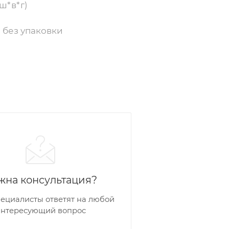
ш*в*г)
 без упаковки
р
жна консультация?
ециалисты ответят на любой
интересующий вопрос