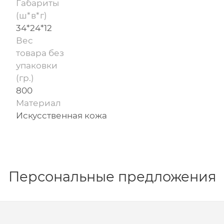
Габариты
(ш*в*г)
34*24*12
Вес
товара без
упаковки
(гр.)
800
Материал
Искусственная кожа
Персональные предложения