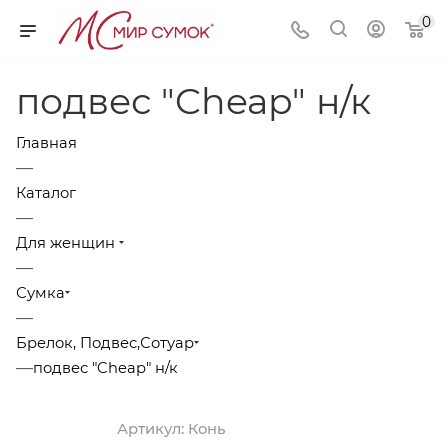
0
подвес "Cheap" н/к
Главная
—
Каталог
—
Для женщин
—
Сумка
—
Брелок, Подвес,Сотуар
—
подвес "Cheap" н/к
Артикул:
Конь