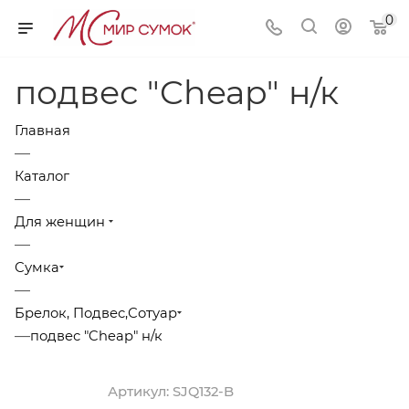
0
подвес "Cheap" н/к
Главная
—
Каталог
—
Для женщин
—
Сумка
—
Брелок, Подвес,Сотуар
—
подвес "Cheap" н/к
Артикул:
SJQ132-B