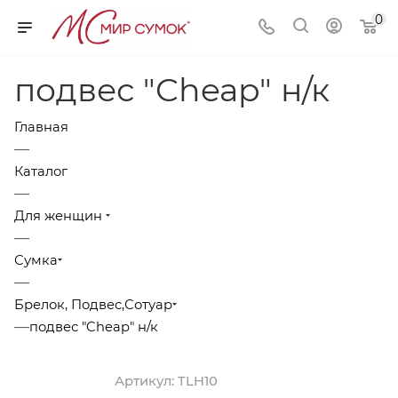
0
подвес "Cheap" н/к
Главная
—
Каталог
—
Для женщин
—
Сумка
—
Брелок, Подвес,Сотуар
—
подвес "Cheap" н/к
Артикул:
TLH10