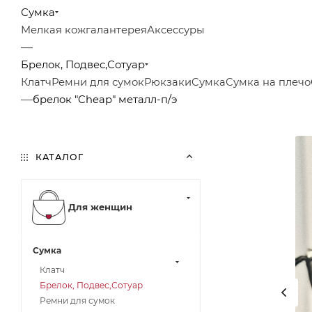
Сумка
Мелкая кожгалантерея
Аксессуры
—
Брелок, Подвес,Сотуар
Клатч
Ремни для сумок
Рюкзаки
Сумка
Сумка на плечо
—
брелок "Cheap" металл-п/э
КАТАЛОГ
Для женщин
Сумка
Клатч
Брелок, Подвес,Сотуар
Ремни для сумок