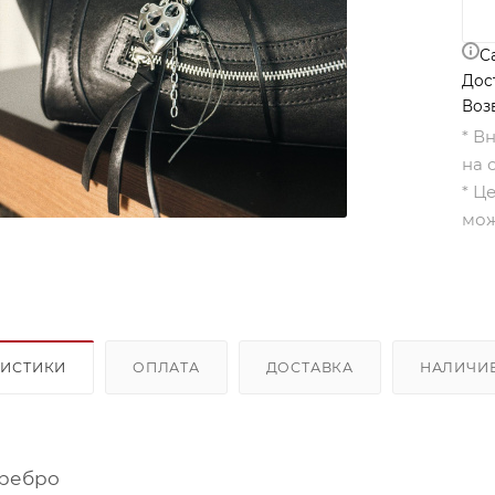
С
Дос
Воз
* В
на 
* Ц
мож
РИСТИКИ
ОПЛАТА
ДОСТАВКА
НАЛИЧИ
ребро