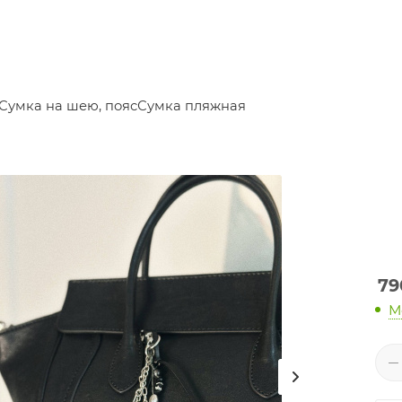
Сумка на шею, пояс
Сумка пляжная
79
М