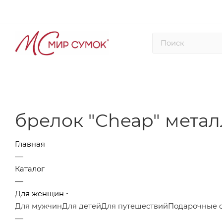
брелок "Cheap" метал
Главная
—
Каталог
—
Для женщин
Для мужчин
Для детей
Для путешествий
Подарочные 
—