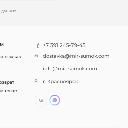
х данных
АМ
+7 391 245-79-45
dostavka@mir-sumok.com
ить заказ
info@mir-sumok.com
г. Красноярск
озврат
на товар