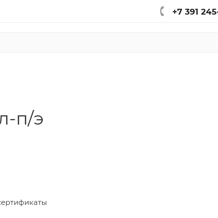
+7 391 245
л-п/э
сертификаты