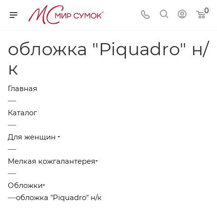
0
обложка "Piquadro" н/
к
Главная
—
Каталог
—
Для женщин
—
Мелкая кожгалантерея
—
Обложки
—
обложка "Piquadro" н/к