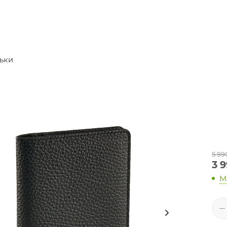
ьки
5 99
3 
М