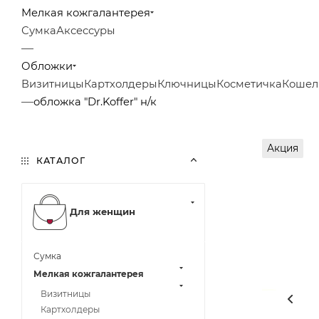
Мелкая кожгалантерея
Сумка
Аксессуры
—
Обложки
Визитницы
Картхолдеры
Ключницы
Косметичка
Кошел
—
обложка "Dr.Koffer" н/к
Акция
КАТАЛОГ
Для женщин
Сумка
Мелкая кожгалантерея
Визитницы
Картхолдеры