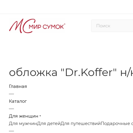
обложка "Dr.Koffer" н/
Главная
—
Каталог
—
Для женщин
Для мужчин
Для детей
Для путешествий
Подарочные 
—