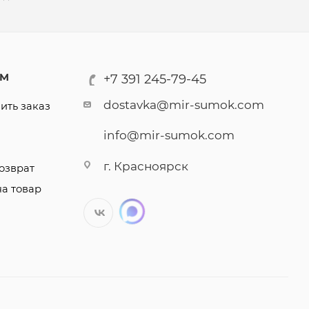
АМ
+7 391 245-79-45
dostavka@mir-sumok.com
ить заказ
info@mir-sumok.com
г. Красноярск
озврат
на товар