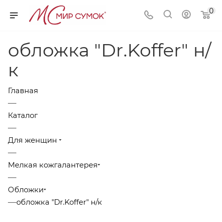
0
обложка "Dr.Koffer" н/
к
Главная
—
Каталог
—
Для женщин
—
Мелкая кожгалантерея
—
Обложки
—
обложка "Dr.Koffer" н/к