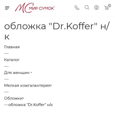
0
обложка "Dr.Koffer" н/
к
Главная
—
Каталог
—
Для женщин
—
Мелкая кожгалантерея
—
Обложки
—
обложка "Dr.Koffer" н/к