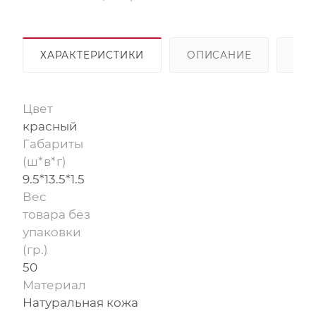
ХАРАКТЕРИСТИКИ
ОПИСАНИЕ
ОП
Цвет
красный
Габариты
(ш*в*г)
9.5*13.5*1.5
Вес
товара без
упаковки
(гр.)
50
Материал
Натуральная кожа