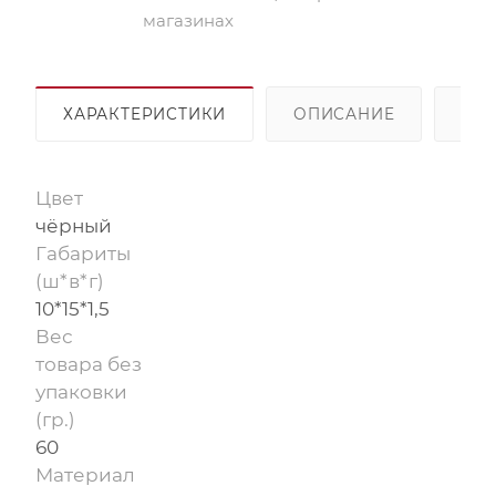
магазинах
ХАРАКТЕРИСТИКИ
ОПИСАНИЕ
ОП
Цвет
чёрный
Габариты
(ш*в*г)
10*15*1,5
Вес
товара без
упаковки
(гр.)
60
Материал