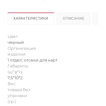
ХАРАКТЕРИСТИКИ
ОПИСАНИЕ
ОП
Цвет
чёрный
Организация
изделия
1 отдел; отсеки для карт
Габариты
(ш*в*г)
7,5*10*2
Вес
товара без
упаковки
(гр.)