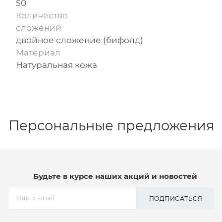
50
Количество
сложений
двойное сложение (бифолд)
Материал
Натуральная кожа
Персональные предложения
Будьте в курсе наших акций и новостей
ПОДПИСАТЬСЯ