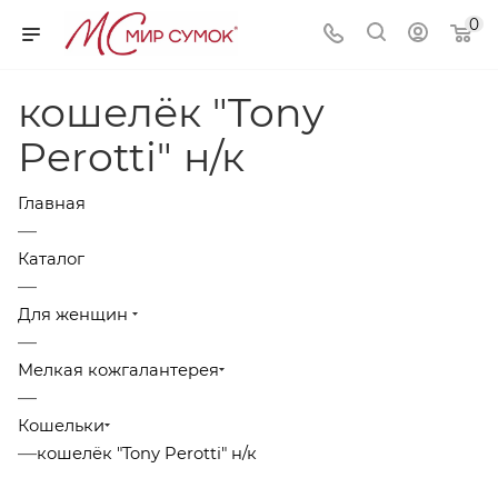
0
кошелёк "Tony
Perotti" н/к
Главная
—
Каталог
—
Для женщин
—
Мелкая кожгалантерея
—
Кошельки
—
кошелёк "Tony Perotti" н/к