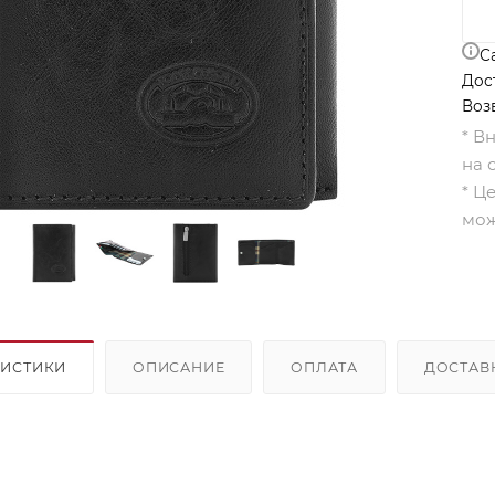
С
Дос
Воз
* В
на 
* Ц
мож
РИСТИКИ
ОПИСАНИЕ
ОПЛАТА
ДОСТАВ