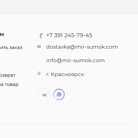
АМ
+7 391 245-79-45
dostavka@mir-sumok.com
ить заказ
info@mir-sumok.com
г. Красноярск
озврат
на товар