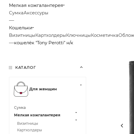
Мелкая кожгалантерея
Сумка
Аксессуры
—
Кошельки
Визитницы
Картхолдеры
Ключницы
Косметичка
Облож
—
кошелёк "Tony Perotti" н/к
КАТАЛОГ
Для женщин
Сумка
Мелкая кожгалантерея
Визитницы
Картхолдеры