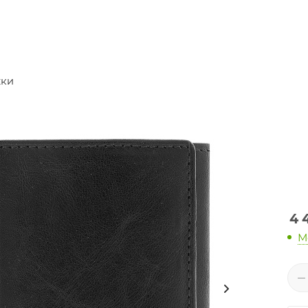
ки
4 
М