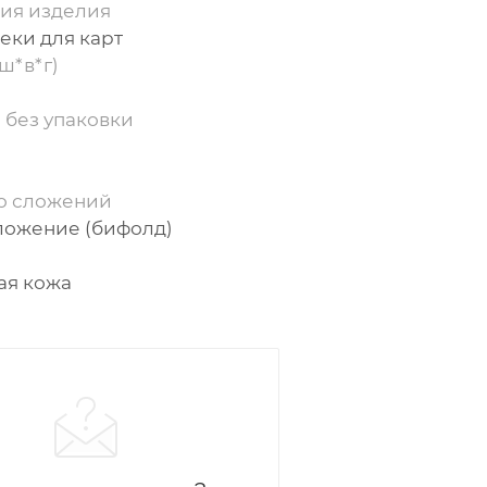
ия изделия
секи для карт
ш*в*г)
 без упаковки
о сложений
ложение (бифолд)
ая кожа