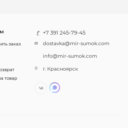
АМ
+7 391 245-79-45
dostavka@mir-sumok.com
ить заказ
info@mir-sumok.com
г. Красноярск
озврат
на товар