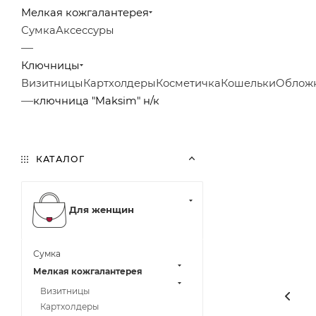
Мелкая кожгалантерея
Сумка
Аксессуры
—
Ключницы
Визитницы
Картхолдеры
Косметичка
Кошельки
Облож
—
ключница "Maksim" н/к
КАТАЛОГ
Для женщин
Сумка
Мелкая кожгалантерея
Визитницы
Картхолдеры