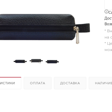
С
Дос
Воз
* В
на 
* Ц
мож
РИСТИКИ
ОПЛАТА
ДОСТАВКА
НАЛИЧИ