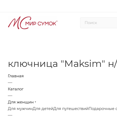
ключница "Maksim" н/
Главная
—
Каталог
—
Для женщин
Для мужчин
Для детей
Для путешествий
Подарочные 
—