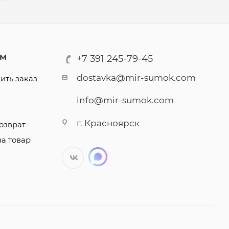
АМ
+7 391 245-79-45
dostavka@mir-sumok.com
ить заказ
info@mir-sumok.com
г. Красноярск
озврат
на товар