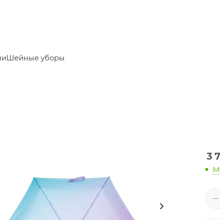
ни
Шейные уборы
3 
М