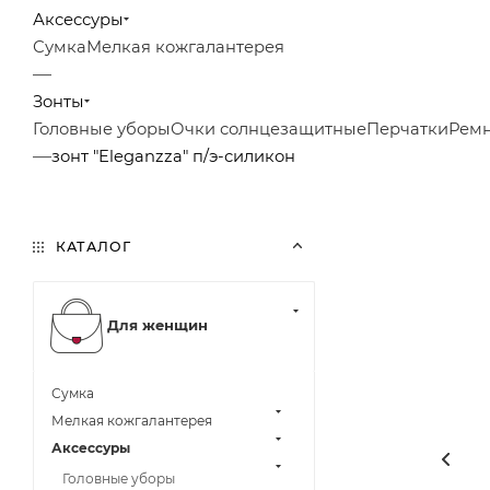
Аксессуры
Сумка
Мелкая кожгалантерея
—
Зонты
Головные уборы
Очки солнцезащитные
Перчатки
Рем
—
зонт "Eleganzza" п/э-силикон
КАТАЛОГ
Для женщин
Сумка
Мелкая кожгалантерея
Аксессуры
Головные уборы