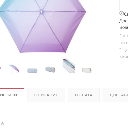
С
Дос
Воз
* В
на 
* Ц
мож
РИСТИКИ
ОПИСАНИЕ
ОПЛАТА
ДОСТАВ
ый