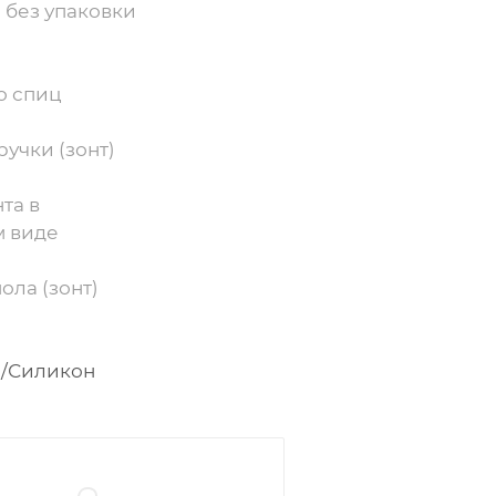
 без упаковки
о спиц
учки (зонт)
та в
 виде
ола (зонт)
/Силикон