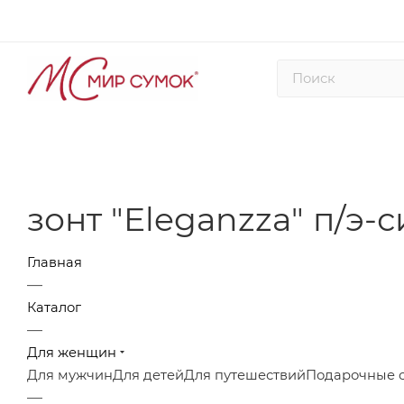
зонт "Eleganzza" п/э-
Главная
—
Каталог
—
Для женщин
Для мужчин
Для детей
Для путешествий
Подарочные 
—