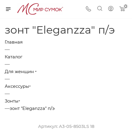
0
зонт "Eleganzza" п/э
Главная
—
Каталог
—
Для женщин
—
Аксессуры
—
Зонты
—
зонт "Eleganzza" п/э
Артикул:
A3-05-8503LS 18