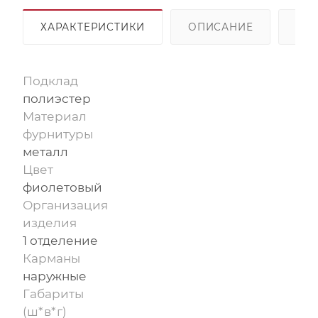
ХАРАКТЕРИСТИКИ
ОПИСАНИЕ
ОП
Подклад
полиэстер
Материал
фурнитуры
металл
Цвет
фиолетовый
Организация
изделия
1 отделение
Карманы
наружные
Габариты
(ш*в*г)