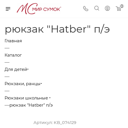
0
рюкзак "Hatber" п/э
Главная
—
Каталог
—
Для детей
—
Рюкзаки, ранцы
—
Рюкзаки школьные
—
рюкзак "Hatber" п/э
Артикул:
KB_074129