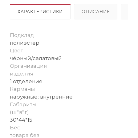
ХАРАКТЕРИСТИКИ
ОПИСАНИЕ
ОП
Подклад
полиэстер
Цвет
чёрный/салатовый
Организация
изделия
1 отделение
Карманы
наружные; внутренние
Габариты
(ш*в*г)
30*44*15
Вес
товара без