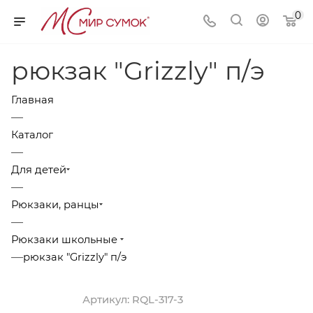
0
рюкзак "Grizzly" п/э
Главная
—
Каталог
—
Для детей
—
Рюкзаки, ранцы
—
Рюкзаки школьные
—
рюкзак "Grizzly" п/э
Артикул:
RQL-317-3