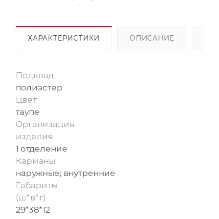
ХАРАКТЕРИСТИКИ
ОПИСАНИЕ
ОП
Подклад
полиэстер
Цвет
таупе
Организация
изделия
1 отделение
Карманы
наружные; внутренние
Габариты
(ш*в*г)
29*38*12