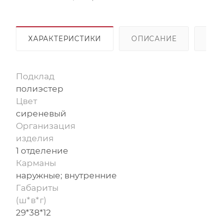
ХАРАКТЕРИСТИКИ
ОПИСАНИЕ
ОП
Подклад
полиэстер
Цвет
сиреневый
Организация
изделия
1 отделение
Карманы
наружные; внутренние
Габариты
(ш*в*г)
29*38*12