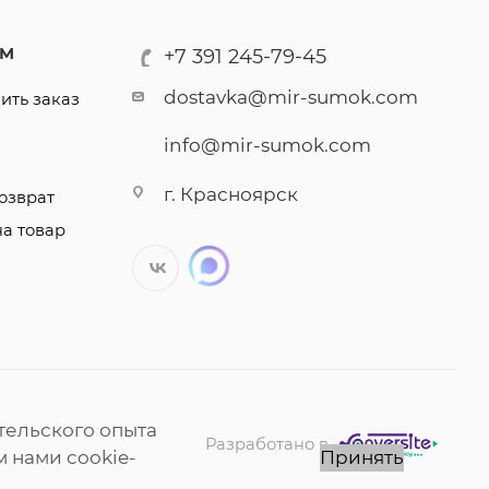
АМ
+7 391 245-79-45
dostavka@mir-sumok.com
ить заказ
info@mir-sumok.com
г. Красноярск
озврат
на товар
тельского опыта
Разработано в
 нами cookie-
Принять