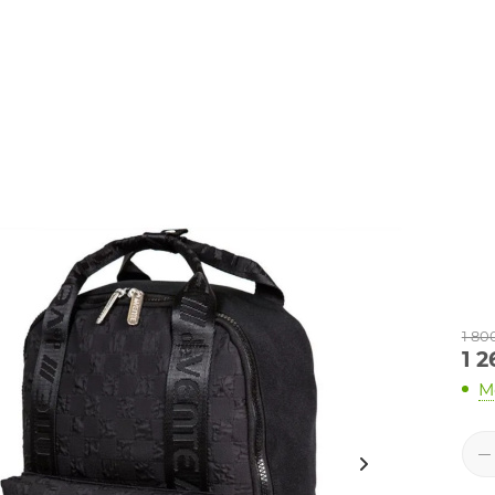
1 80
1 2
М