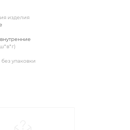
ия изделия
е
 внутренние
ш*в*г)
 без упаковки
р