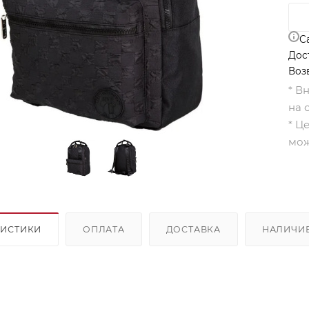
С
Дос
Воз
* В
на 
* Ц
мож
РИСТИКИ
ОПЛАТА
ДОСТАВКА
НАЛИЧИ