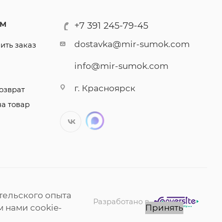
АМ
+7 391 245-79-45
dostavka@mir-sumok.com
ить заказ
info@mir-sumok.com
г. Красноярск
озврат
на товар
тельского опыта
Разработано в
 нами cookie-
Принять