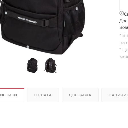
С
Дос
Воз
* В
на 
* Ц
мож
РИСТИКИ
ОПЛАТА
ДОСТАВКА
НАЛИЧИ