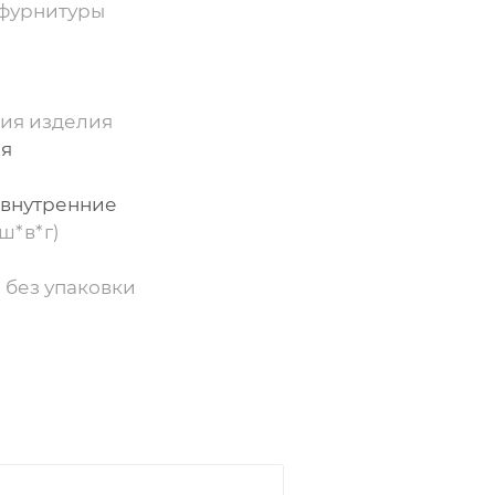
фурнитуры
ия изделия
ия
 внутренние
ш*в*г)
 без упаковки
р