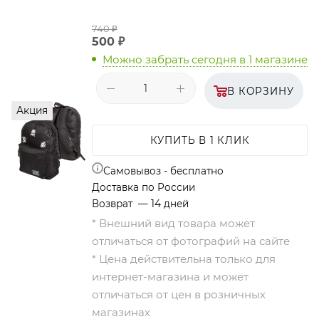
740
₽
500
₽
Можно забрать сегодня
в 1 магазине
В КОРЗИНУ
Акция
КУПИТЬ В 1 КЛИК
Самовывоз - бесплатно
Доставка по России
Возврат — 14 дней
* Внешний вид товара может
отличаться от фотографий на сайте
* Цена действительна только для
интернет-магазина и может
отличаться от цен в розничных
магазинах