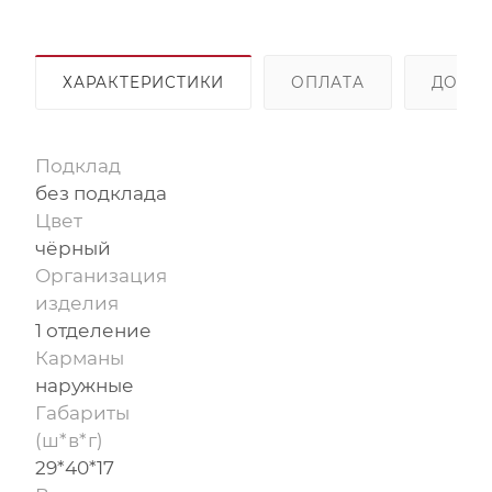
ХАРАКТЕРИСТИКИ
ОПЛАТА
ДОСТА
Подклад
без подклада
Цвет
чёрный
Организация
изделия
1 отделение
Карманы
наружные
Габариты
(ш*в*г)
29*40*17