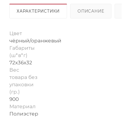
ХАРАКТЕРИСТИКИ
ОПИСАНИЕ
ОП
Цвет
чёрный/оранжевый
Габариты
(ш*в*г)
72x36x32
Вес
товара без
упаковки
(гр.)
900
Материал
Полиэстер