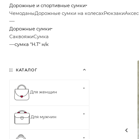
Дорожные и спортивные сумки
Чемоданы
Дорожные сумки на колесах
Рюкзаки
Аксес
—
Дорожные сумки
Саквояжи
Сумка
—
сумка "H.T" н/к
КАТАЛОГ
Для женщин
Для мужчин