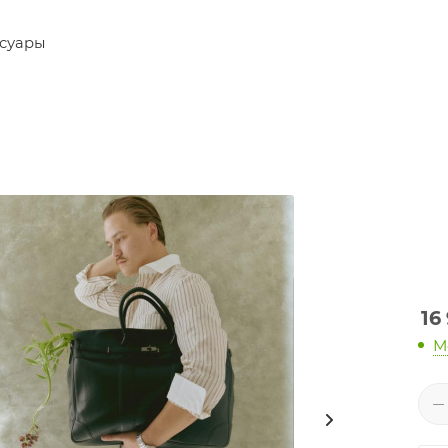
суары
16
М