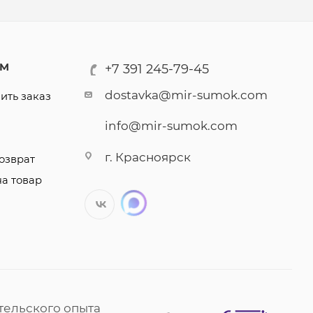
АМ
+7 391 245-79-45
dostavka@mir-sumok.com
ить заказ
info@mir-sumok.com
г. Красноярск
озврат
на товар
тельского опыта