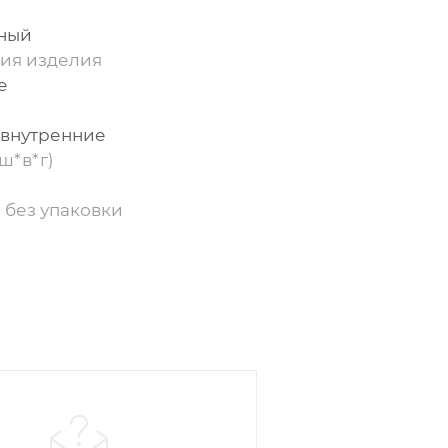
ный
ия изделия
е
 внутренние
ш*в*г)
 без упаковки
р