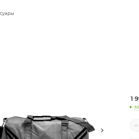
суары
1 
М