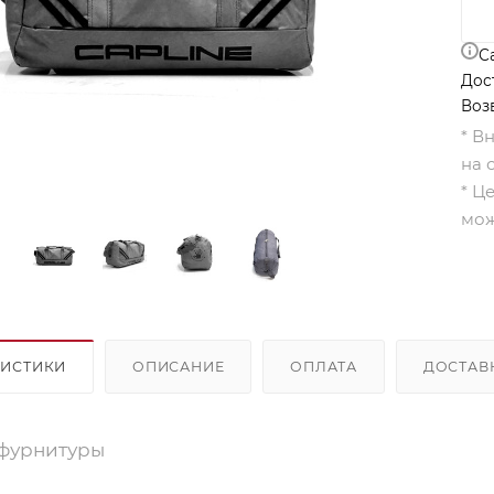
С
Дос
Воз
* В
на 
* Ц
мож
РИСТИКИ
ОПИСАНИЕ
ОПЛАТА
ДОСТАВ
фурнитуры