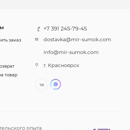
АМ
+7 391 245-79-45
dostavka@mir-sumok.com
ить заказ
info@mir-sumok.com
г. Красноярск
озврат
на товар
тельского опыта